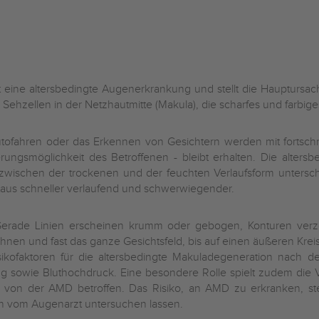
st eine altersbedingte Augenerkrankung und stellt die Hauptur
 Sehzellen in der Netzhautmitte (Makula), die scharfes und farbig
utofahren oder das Erkennen von Gesichtern werden mit fortsch
erungsmöglichkeit des Betroffenen - bleibt erhalten. Die alters
 zwischen der trockenen und der feuchten Verlaufsform untersc
taus schneller verlaufend und schwerwiegender.
 Gerade Linien erscheinen krumm oder gebogen, Konturen ve
ehnen und fast das ganze Gesichtsfeld, bis auf einen äußeren Kr
kofaktoren für die altersbedingte Makuladegeneration nach d
ng sowie Bluthochdruck. Eine besondere Rolle spielt zudem die
er von der AMD betroffen.
Das Risiko, an AMD zu erkranken, ste
ch vom Augenarzt untersuchen lassen.