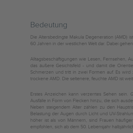
Bedeutung
Die Altersbedingte Makula Degeneration (AMD) i
60 Jahren in der westlichen Welt dar. Dabei gehen
Alltagsbeschäftigungen wie Lesen, Fernsehen, A
das äußere Gesichtsfeld - und damit die Orienti
Schmerzen und tritt in zwei Formen auf. Es wird
trockene AMD. Die seltenere, feuchte AMD ist wei
Erstes Anzeichen kann verzerrtes Sehen sein.
Ausfälle in Form von Flecken hinzu, die sich ausd
Neben steigendem Alter zählen zu den Hauptrisi
Belastung der Augen durch Licht und UV-Strahlu
höher ist als von Männern, sind Frauen häufig
empfohlen, sich ab dem 50. Lebensjahr halbjährli