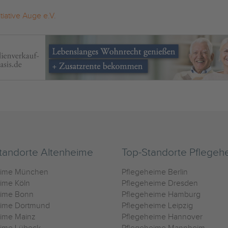
itiative Auge e.V.
tandorte Altenheime
Top-Standorte Pflegeh
eime München
Pflegeheime Berlin
ime Köln
Pflegeheime Dresden
eime Bonn
Pflegeheime Hamburg
eime Dortmund
Pflegeheime Leipzig
eime Mainz
Pflegeheime Hannover