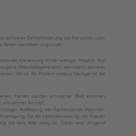
sache schwerer Sehbehinderung bei Menschen über
es Sehen vermitteln, zugrunde.
reitender Erkrankung immer weniger möglich. Nur
bezogene Makuladegeneration verursacht keinerlei
hieden. Mit
ca. 85 Prozent weitaus häufiger ist die
rzerren, Farben werden schwächer. Bald kommen
eis, einnehmen können.
erzeitiger Auffassung der Fachexperten Rauchen,
 Veranlagung. Da die Lebenserwartung von Frauen
igt mit dem Alter stetig an. Daher wird dringend