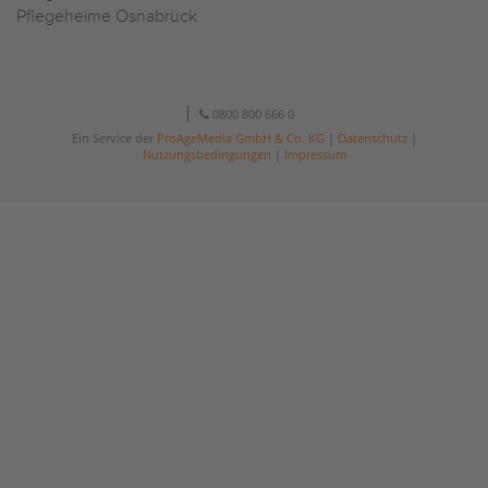
Pflegeheime Osnabrück
0800 800 666 0
Ein Service der
ProAgeMedia GmbH & Co. KG
|
Datenschutz
|
Nutzungsbedingungen
|
Impressum