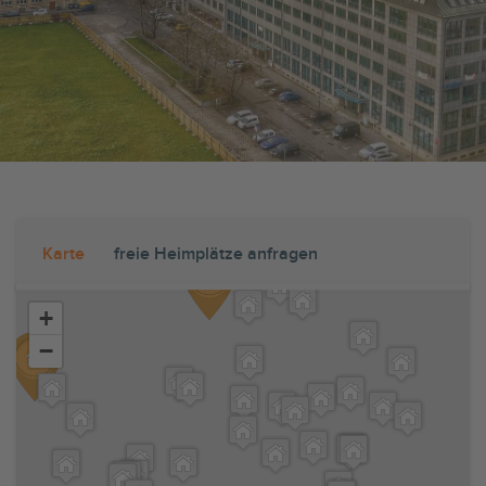
Karte
freie Heimplätze anfragen
+
−