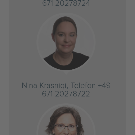
671 20278724
Nina Krasniqi, Telefon +49
671 20278722