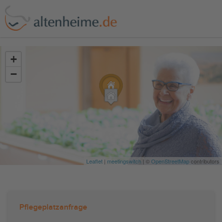
?>
+
−
Leaflet
|
meetingswitch
| ©
OpenStreetMap
contributors
Pflegeplatzanfrage