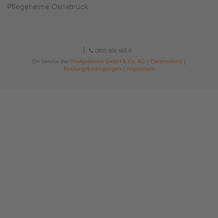
Pflegeheime Osnabrück
0800 800 666 0
Ein Service der
ProAgeMedia GmbH & Co. KG
|
Datenschutz
|
Nutzungsbedingungen
|
Impressum