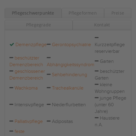
Pflegeschwerpunkte
Pflegeformen
Preise
Pflegegrade
Kontakt
Demenzpflege
Gerontopsychiatrie
Kurzzeitpflege
reservierbar
beschützter
Garten
Demenzbereich
Abhängigkeitssyndrom
geschlossener
beschützter
Sehbehinderung
Demenzbereich
Garten
kleine
Wachkoma
Trachealkanüle
Wohngruppen
junge Pflege
Intensivpflege
Niederflurbetten
(unter 60
Jahre)
Haustiere
Palliativpflege
Adipositas
n.A.
feste