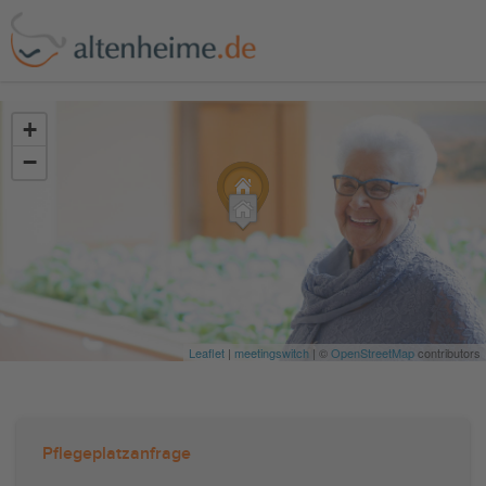
?>
+
−
Leaflet
|
meetingswitch
| ©
OpenStreetMap
contributors
Pflegeplatzanfrage