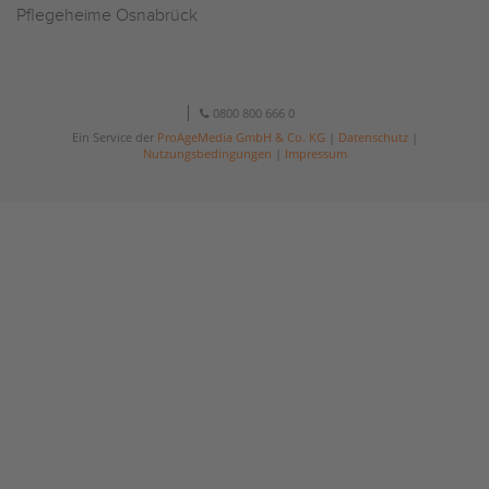
Pflegeheime Osnabrück
0800 800 666 0
Ein Service der
ProAgeMedia GmbH & Co. KG
|
Datenschutz
|
Nutzungsbedingungen
|
Impressum