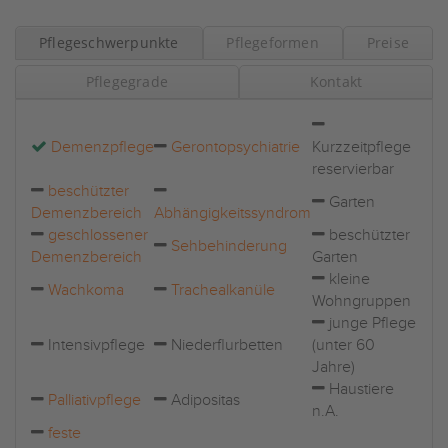
Pflegeschwerpunkte
Pflegeformen
Preise
Pflegegrade
Kontakt
Demenzpflege
Gerontopsychiatrie
Kurzzeitpflege
reservierbar
beschützter
Garten
Demenzbereich
Abhängigkeitssyndrom
geschlossener
beschützter
Sehbehinderung
Demenzbereich
Garten
kleine
Wachkoma
Trachealkanüle
Wohngruppen
junge Pflege
Intensivpflege
Niederflurbetten
(unter 60
Jahre)
Haustiere
Palliativpflege
Adipositas
n.A.
feste