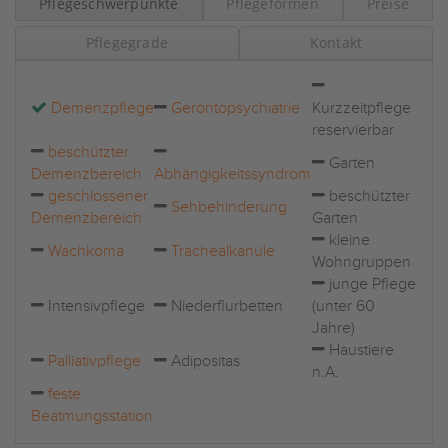
Pflegeschwerpunkte
Pflegeformen
Preise
Pflegegrade
Kontakt
Demenzpflege
Gerontopsychiatrie
Kurzzeitpflege
reservierbar
beschützter
Garten
Demenzbereich
Abhängigkeitssyndrom
geschlossener
beschützter
Sehbehinderung
Demenzbereich
Garten
kleine
Wachkoma
Trachealkanüle
Wohngruppen
junge Pflege
Intensivpflege
Niederflurbetten
(unter 60
Jahre)
Haustiere
Palliativpflege
Adipositas
n.A.
feste
Beatmungsstation