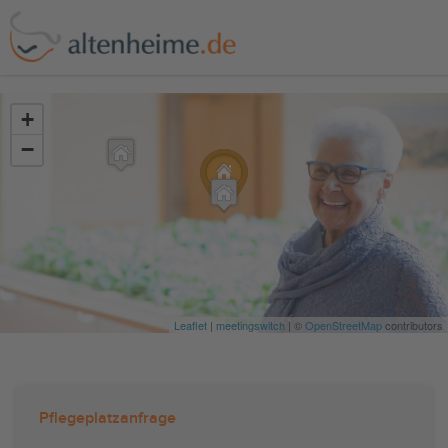
?>
+
−
Leaflet
|
meetingswitch
| ©
OpenStreetMap
contributors
Pflegeplatzanfrage