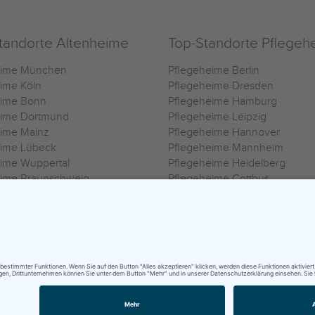
tandorte Altenheime
Top-Standorte Pflegeh
eime München
Pflegeheime Berlin
ime Köln
Pflegeheime Dresden
eime Bonn
Pflegeheime Hamburg
eime Dortmund
Pflegeheime Leipzig
eime Mainz
Pflegeheime Hannover
eime Lübeck
Pflegeheime Mannheim
ime Wuppertal
Pflegeheime Heidelberg
eime Braunschweig
Pflegeheime Cottbus
eime Oldenburg
Pflegeheime Göttingen
ime Heilbronn
Pflegeheime Kassel
ungsbedingungen
|
Impressum