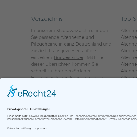
Verzeichnis
Top-S
In unserem Städteverzeichnis finden
Altenh
Sie passende
Altenheime und
Altenhe
Pflegeheime in ganz Deutschland
und
Altenh
zusätzlich ausgewiesen auf die
Altenh
einzelnen
Bundesländer
. Mit Hilfe
Altenh
dieser Übersichten kommen Sie
Altenh
schnell zu Ihrer persönlichen
Altenhe
Heimauswahl und können mit den
Altenh
Detailinformationen über die
Altenh
einzelnen Häuser Leistungsvergleiche
Altenhe
vornehmen.
Ein Service der
ProAgeMedia GmbH & Co. KG
|
Datenschutz
|
Nutz