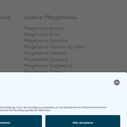
eime
weitere Pflegeheime
Pflegeheime Bremen
Pflegeheime Erfurt
Pflegeheime Karlsruhe
Pflegeheime Frankfurt am Main
Pflegeheime Potsdam
Pflegeheime Duisburg
Pflegeheime Magdeburg
Pflegeheime Düren
Pflegeheime Ulm
Pflegeheime Osnabrück
0800 800 666 0