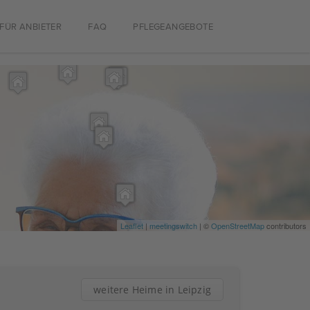
FÜR ANBIETER
FAQ
PFLEGEANGEBOTE
Leaflet
|
meetingswitch
| ©
OpenStreetMap
contributors
weitere Heime in Leipzig