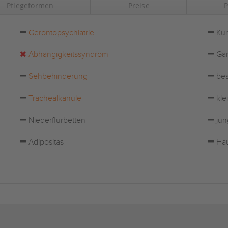
Pflegeformen
Preise
P
Gerontopsychiatrie
Kur
Abhängigkeitssyndrom
Gar
Sehbehinderung
bes
Trachealkanüle
kle
Niederflurbetten
jun
Adipositas
Hau