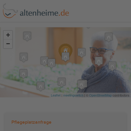
?>
+
−
Leaflet
|
meetingswitch
| ©
OpenStreetMap
contributors
Pflegeplatzanfrage