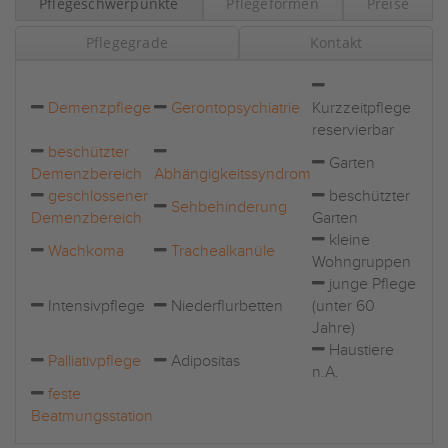
Pflegeschwerpunkte
Pflegeformen
Preise
Pflegegrade
Kontakt
Demenzpflege
Gerontopsychiatrie
Kurzzeitpflege
reservierbar
beschützter
Garten
Demenzbereich
Abhängigkeitssyndrom
geschlossener
beschützter
Sehbehinderung
Demenzbereich
Garten
kleine
Wachkoma
Trachealkanüle
Wohngruppen
junge Pflege
Intensivpflege
Niederflurbetten
(unter 60
Jahre)
Haustiere
Palliativpflege
Adipositas
n.A.
feste
Beatmungsstation