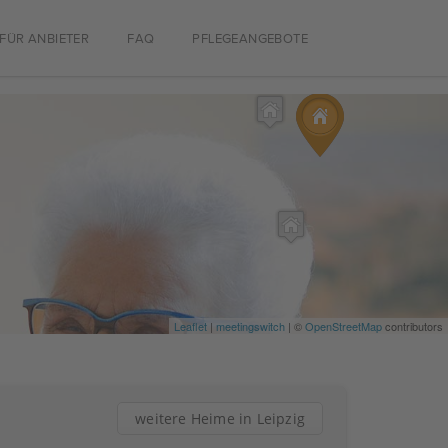
FÜR ANBIETER
FAQ
PFLEGEANGEBOTE
Leaflet
|
meetingswitch
| ©
OpenStreetMap
contributors
weitere Heime in Leipzig