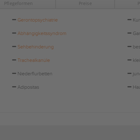
Pflegeformen
Preise
P
Gerontopsychiatrie
Kur
Abhängigkeitssyndrom
Gar
Sehbehinderung
bes
Trachealkanüle
kle
Niederflurbetten
jun
Adipositas
Hau