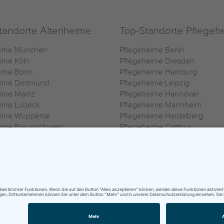
tandorte Altenheime
Top-Standorte Pflegeh
eime München
Pflegeheime Berlin
ime Köln
Pflegeheime Dresden
eime Bonn
Pflegeheime Hamburg
eime Dortmund
Pflegeheime Leipzig
eime Mainz
Pflegeheime Hannover
eime Lübeck
Pflegeheime Mannheim
ime Wuppertal
Pflegeheime Heidelberg
eime Braunschweig
Pflegeheime Cottbus
eime Oldenburg
Pflegeheime Göttingen
ime Heilbronn
Pflegeheime Kassel
ungsbedingungen
|
Impressum