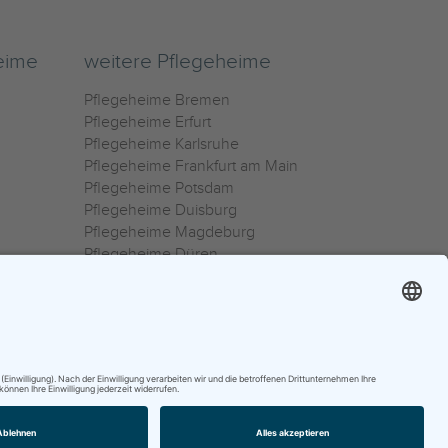
eime
weitere Pflegeheime
Pflegeheime Bremen
Pflegeheime Erfurt
Pflegeheime Karlsruhe
Pflegeheime Frankfurt am Main
Pflegeheime Potsdam
Pflegeheime Duisburg
Pflegeheime Magdeburg
Pflegeheime Düren
Pflegeheime Ulm
Pflegeheime Osnabrück
0800 800 666 0