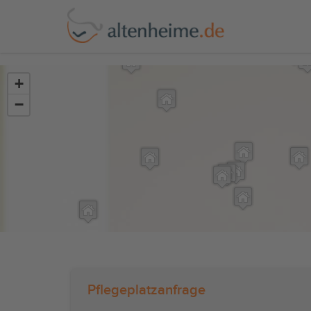
?>
+
−
Pflegeplatzanfrage