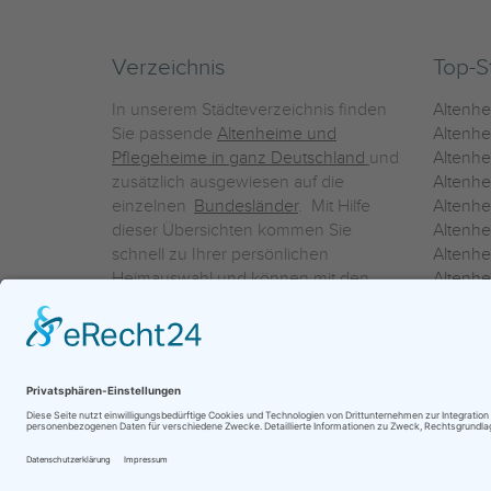
Verzeichnis
Top-S
In unserem Städteverzeichnis finden
Altenh
Sie passende
Altenheime und
Altenhe
Pflegeheime in ganz Deutschland
und
Altenh
zusätzlich ausgewiesen auf die
Altenh
einzelnen
Bundesländer
. Mit Hilfe
Altenh
dieser Übersichten kommen Sie
Altenh
schnell zu Ihrer persönlichen
Altenhe
Heimauswahl und können mit den
Altenh
Detailinformationen über die
Altenh
einzelnen Häuser Leistungsvergleiche
Altenhe
vornehmen.
Ein Service der
ProAgeMedia GmbH & Co. KG
|
Datenschutz
|
Nutz