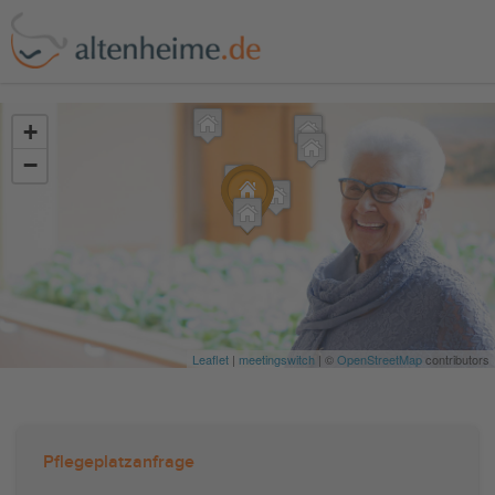
?>
+
−
Leaflet
|
meetingswitch
| ©
OpenStreetMap
contributors
Pflegeplatzanfrage