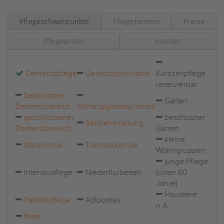
Pflegeschwerpunkte
Pflegeformen
Preise
Pflegegrade
Kontakt
Demenzpflege
Gerontopsychiatrie
Kurzzeitpflege
reservierbar
beschützter
Garten
Demenzbereich
Abhängigkeitssyndrom
geschlossener
beschützter
Sehbehinderung
Demenzbereich
Garten
kleine
Wachkoma
Trachealkanüle
Wohngruppen
junge Pflege
Intensivpflege
Niederflurbetten
(unter 60
Jahre)
Haustiere
Palliativpflege
Adipositas
n.A.
feste