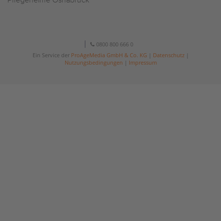
Pflegeheime Osnabrück
0800 800 666 0
Ein Service der
ProAgeMedia GmbH & Co. KG
|
Datenschutz
|
Nutzungsbedingungen
|
Impressum