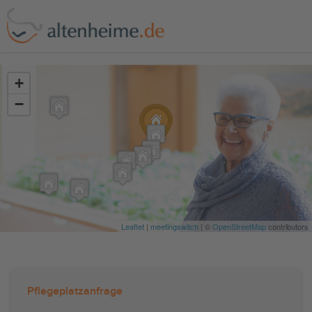
?>
+
−
Leaflet
|
meetingswitch
| ©
OpenStreetMap
contributors
Pflegeplatzanfrage