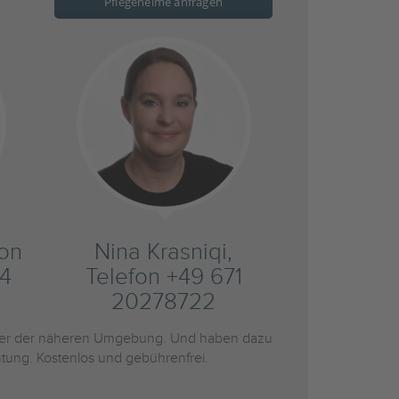
Pflegeheime anfragen
fon
Nina Krasniqi,
4
Telefon +49 671
20278722
er der näheren Umgebung. Und haben dazu
htung. Kostenlos und gebührenfrei.