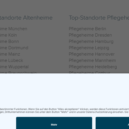
tandorte Altenheime
Top-Standorte Pflegeh
eime München
Pflegeheime Berlin
ime Köln
Pflegeheime Dresden
eime Bonn
Pflegeheime Hamburg
eime Dortmund
Pflegeheime Leipzig
eime Mainz
Pflegeheime Hannover
eime Lübeck
Pflegeheime Mannheim
ime Wuppertal
Pflegeheime Heidelberg
eime Braunschweig
Pflegeheime Cottbus
eime Oldenburg
Pflegeheime Göttingen
ime Heilbronn
Pflegeheime Kassel
ungsbedingungen
|
Impressum