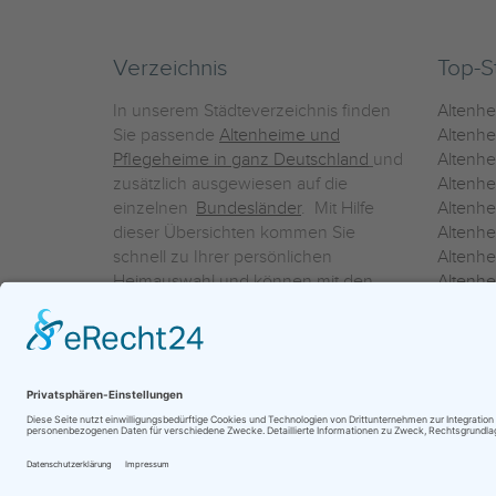
Verzeichnis
Top-S
In unserem Städteverzeichnis finden
Altenh
Sie passende
Altenheime und
Altenhe
Pflegeheime in ganz Deutschland
und
Altenh
zusätzlich ausgewiesen auf die
Altenh
einzelnen
Bundesländer
. Mit Hilfe
Altenh
dieser Übersichten kommen Sie
Altenh
schnell zu Ihrer persönlichen
Altenhe
Heimauswahl und können mit den
Altenh
Detailinformationen über die
Altenh
einzelnen Häuser Leistungsvergleiche
Altenhe
vornehmen.
Ein Service der
ProAgeMedia GmbH & Co. KG
|
Datenschutz
|
Nutz