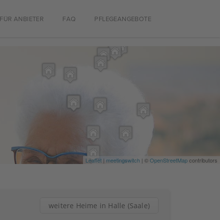
FÜR ANBIETER
FAQ
PFLEGEANGEBOTE
Leaflet
|
meetingswitch
| ©
OpenStreetMap
contributors
weitere Heime in Halle (Saale)