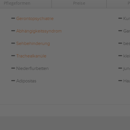
Pflegeformen
Preise
P
Gerontopsychiatrie
Kur
Abhängigkeitssyndrom
Gar
Sehbehinderung
bes
Trachealkanüle
kle
Niederflurbetten
jun
Adipositas
Hau