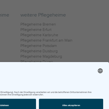
eime
weitere Pflegeheime
Pflegeheime Bremen
Pflegeheime Erfurt
Pflegeheime Karlsruhe
Pflegeheime Frankfurt am Main
Pflegeheime Potsdam
Pflegeheime Duisburg
Pflegeheime Magdeburg
Pflegeheime Düren
Pflegeheime Ulm
Pflegeheime Osnabrück
0800 800 666 0