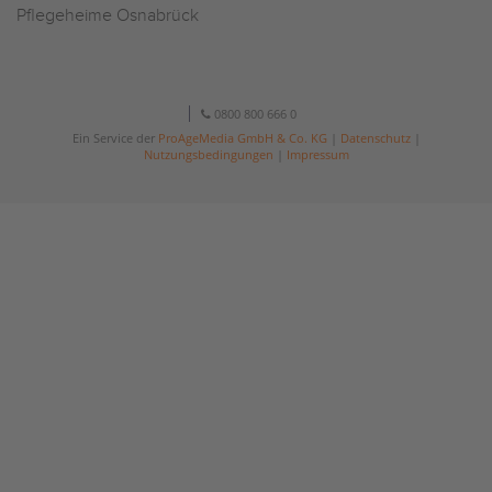
Pflegeheime Osnabrück
0800 800 666 0
Ein Service der
ProAgeMedia GmbH & Co. KG
|
Datenschutz
|
Nutzungsbedingungen
|
Impressum