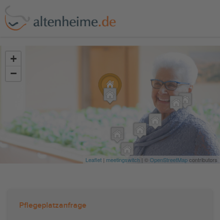
?>
+
−
Leaflet
|
meetingswitch
| ©
OpenStreetMap
contributors
Pflegeplatzanfrage