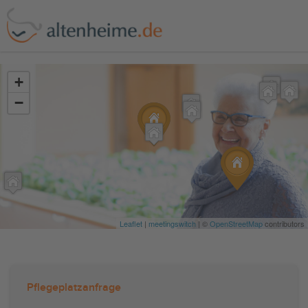
?>
+
−
Leaflet
|
meetingswitch
| ©
OpenStreetMap
contributors
Pflegeplatzanfrage