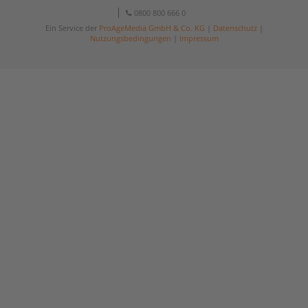
0800 800 666 0
Ein Service der
ProAgeMedia GmbH & Co. KG
|
Datenschutz
|
Nutzungsbedingungen
|
Impressum