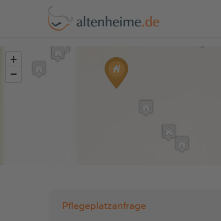
?>
+
−
Pflegeplatzanfrage