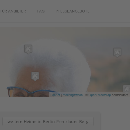
FÜR ANBIETER
FAQ
PFLEGEANGEBOTE
Leaflet
|
meetingswitch
| ©
OpenStreetMap
contributors
weitere Heime in Berlin-Prenzlauer Berg