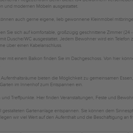
en und modernen Möbeln ausgestattet.
können auch gerne eigene, lieb gewonnene Kleinmöbel mitbring
en Sie sich auf komfortable, großzügig geschnittene Zimmer (24 
mit Dusche/WC ausgestattet. Jedem Bewohner wird ein Telefon zu
e über einen Kabelanschluss.
er mit einem Balkon finden Sie im Dachgeschoss. Von hier können
.
 Aufenthaltsräume bieten die Möglichkeit zu gemeinsamen Essen,
 Garten im Innenhof zum Entspannen ein.
und Treffpunkte. Hier finden Veranstaltungen, Feste und Bewohne
oll gestalteten Gartenanlage entspannen. Sie können dem Sinnesp
gen wir viel Wert auf den Aufenthalt und die Beschäftigung an fri