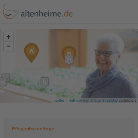
?>
+
−
Leaflet
|
meetingswitch
| ©
OpenStreetMap
contributors
Pflegeplatzanfrage