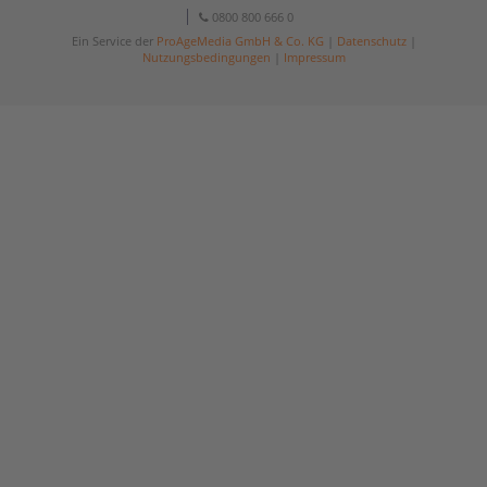
0800 800 666 0
Ein Service der
ProAgeMedia GmbH & Co. KG
|
Datenschutz
|
Nutzungsbedingungen
|
Impressum