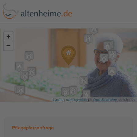
?>
+
−
Leaflet
|
meetingswitch
| ©
OpenStreetMap
contributors
Pflegeplatzanfrage