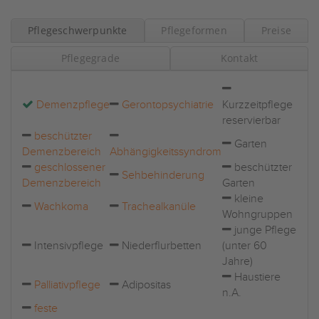
Pflegeschwerpunkte
Pflegeformen
Preise
Pflegegrade
Kontakt
Demenzpflege
Gerontopsychiatrie
Kurzzeitpflege
reservierbar
beschützter
Garten
Demenzbereich
Abhängigkeitssyndrom
geschlossener
beschützter
Sehbehinderung
Demenzbereich
Garten
kleine
Wachkoma
Trachealkanüle
Wohngruppen
junge Pflege
Intensivpflege
Niederflurbetten
(unter 60
Jahre)
Haustiere
Palliativpflege
Adipositas
n.A.
feste