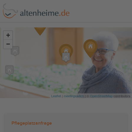
?>
+
−
Leaflet
|
meetingswitch
| ©
OpenStreetMap
contributors
Pflegeplatzanfrage