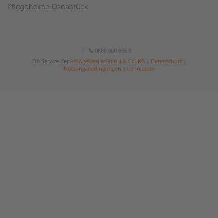
Pflegeheime Osnabrück
0800 800 666 0
Ein Service der
ProAgeMedia GmbH & Co. KG
|
Datenschutz
|
Nutzungsbedingungen
|
Impressum