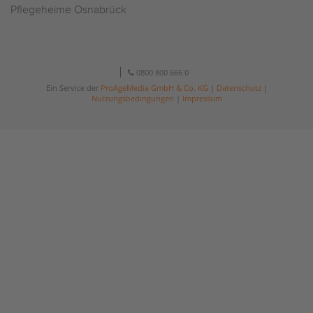
Pflegeheime Osnabrück
0800 800 666 0
Ein Service der
ProAgeMedia GmbH & Co. KG
|
Datenschutz
|
Nutzungsbedingungen
|
Impressum