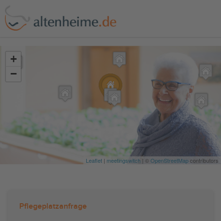
?>
+
−
Leaflet
|
meetingswitch
| ©
OpenStreetMap
contributors
Pflegeplatzanfrage