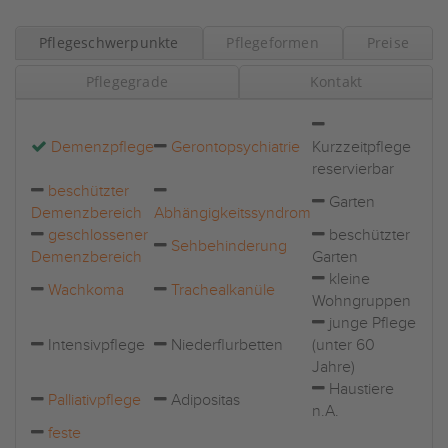
Pflegeschwerpunkte
Pflegeformen
Preise
Pflegegrade
Kontakt
Demenzpflege
Gerontopsychiatrie
Kurzzeitpflege
reservierbar
beschützter
Garten
Demenzbereich
Abhängigkeitssyndrom
geschlossener
beschützter
Sehbehinderung
Demenzbereich
Garten
kleine
Wachkoma
Trachealkanüle
Wohngruppen
junge Pflege
Intensivpflege
Niederflurbetten
(unter 60
Jahre)
Haustiere
Palliativpflege
Adipositas
n.A.
feste