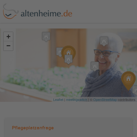
?>
+
−
Leaflet
|
meetingswitch
| ©
OpenStreetMap
contributors
Pflegeplatzanfrage