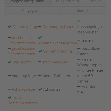
Pflegeschwerpunkte
Pflegeformen
Preise
Pflegegrade
Kontakt
Demenzpflege
Gerontopsychiatrie
Kurzzeitpflege
reservierbar
beschützter
Garten
Demenzbereich
Abhängigkeitssyndrom
geschlossener
beschützter
Sehbehinderung
Demenzbereich
Garten
kleine
Wachkoma
Trachealkanüle
Wohngruppen
junge Pflege
Intensivpflege
Niederflurbetten
(unter 60
Jahre)
Haustiere
Palliativpflege
Adipositas
n.A.
feste
Beatmungsstation