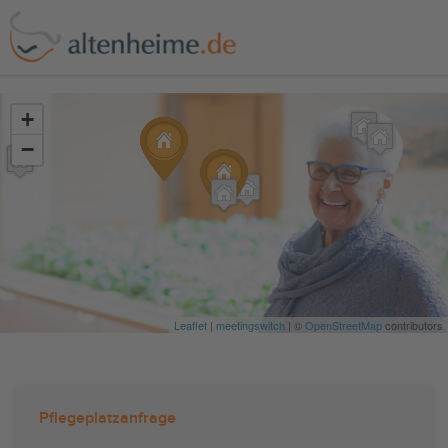
?>
+
−
Leaflet
|
meetingswitch
| ©
OpenStreetMap
contributors
Pflegeplatzanfrage