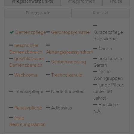
Pflegeschwerpunkte
Pflegeformen
Preise
Pflegegrade
Kontakt
Demenzpflege
Gerontopsychiatrie
Kurzzeitpflege
reservierbar
beschützter
Garten
Demenzbereich
Abhängigkeitssyndrom
geschlossener
beschützter
Sehbehinderung
Demenzbereich
Garten
kleine
Wachkoma
Trachealkanüle
Wohngruppen
junge Pflege
Intensivpflege
Niederflurbetten
(unter 60
Jahre)
Haustiere
Palliativpflege
Adipositas
n.A.
feste
Beatmungsstation