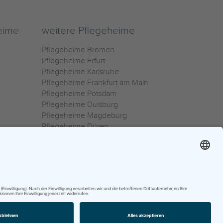
eime
weitere Pflegeheime
Pflegeheime Bremen
Pflegeheime Erfurt
Pflegeheime Karlsruhe
Pflegeheime Frankfurt am Main
Pflegeheime Potsdam
Pflegeheime Duisburg
Pflegeheime Magdeburg
Pflegeheime Düren
Pflegeheime Ulm
Pflegeheime Osnabrück
0800 800 666 0