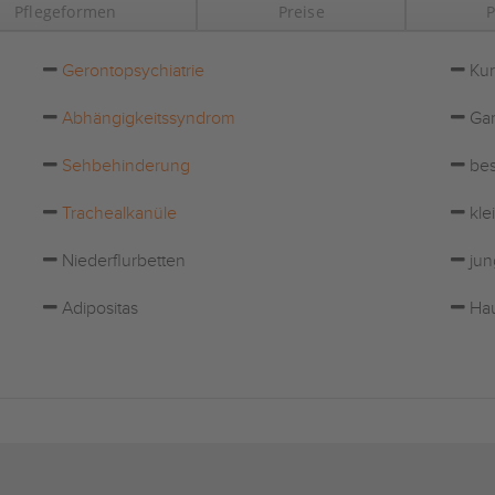
Pflegeformen
Preise
P
Gerontopsychiatrie
Kur
Abhängigkeitssyndrom
Gar
Sehbehinderung
bes
Trachealkanüle
kle
Niederflurbetten
jun
Adipositas
Hau