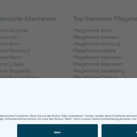
tandorte Altenheime
Top-Standorte Pflegeh
eime München
Pflegeheime Berlin
ime Köln
Pflegeheime Dresden
eime Bonn
Pflegeheime Hamburg
eime Dortmund
Pflegeheime Leipzig
eime Mainz
Pflegeheime Hannover
eime Lübeck
Pflegeheime Mannheim
ime Wuppertal
Pflegeheime Heidelberg
eime Braunschweig
Pflegeheime Cottbus
eime Oldenburg
Pflegeheime Göttingen
ime Heilbronn
Pflegeheime Kassel
ungsbedingungen
|
Impressum