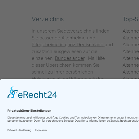
Verzeichnis
Top-S
In unserem Städteverzeichnis finden
Altenh
Sie passende
Altenheime und
Altenhe
Pflegeheime in ganz Deutschland
und
Altenh
zusätzlich ausgewiesen auf die
Altenh
einzelnen
Bundesländer
. Mit Hilfe
Altenh
dieser Übersichten kommen Sie
Altenh
schnell zu Ihrer persönlichen
Altenhe
Heimauswahl und können mit den
Altenh
Detailinformationen über die
Altenh
einzelnen Häuser Leistungsvergleiche
Altenhe
vornehmen.
Ein Service der
ProAgeMedia GmbH & Co. KG
|
Datenschutz
|
Nutz