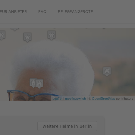
FÜR ANBIETER
FAQ
PFLEGEANGEBOTE
Leaflet
|
meetingswitch
| ©
OpenStreetMap
contributors
weitere Heime in Berlin