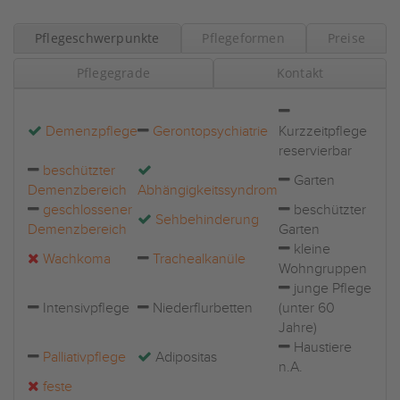
Pflegeschwerpunkte
Pflegeformen
Preise
Pflegegrade
Kontakt
Demenzpflege
Gerontopsychiatrie
Kurzzeitpflege
reservierbar
beschützter
Garten
Demenzbereich
Abhängigkeitssyndrom
geschlossener
beschützter
Sehbehinderung
Demenzbereich
Garten
kleine
Wachkoma
Trachealkanüle
Wohngruppen
junge Pflege
Intensivpflege
Niederflurbetten
(unter 60
Jahre)
Haustiere
Palliativpflege
Adipositas
n.A.
feste