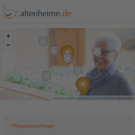
?>
+
−
Leaflet
|
meetingswitch
| ©
OpenStreetMap
contributors
Pflegeplatzanfrage