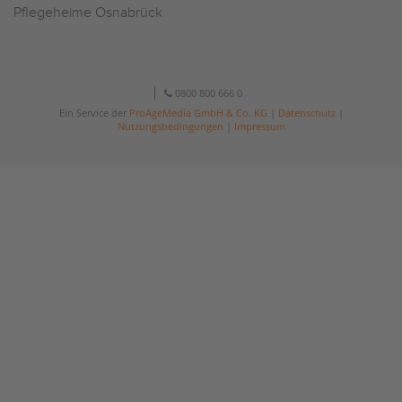
Pflegeheime Osnabrück
0800 800 666 0
Ein Service der
ProAgeMedia GmbH & Co. KG
|
Datenschutz
|
Nutzungsbedingungen
|
Impressum