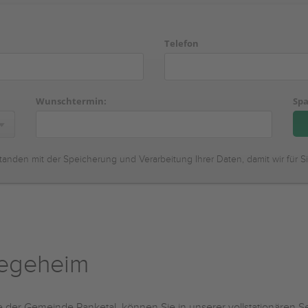
Telefon
Wunschtermin:
Spa
tanden mit der Speicherung und Verarbeitung Ihrer Daten, damit wir für S
legeheim
 der Gemeinde Panketal, können Sie in unserer vollstationären Se