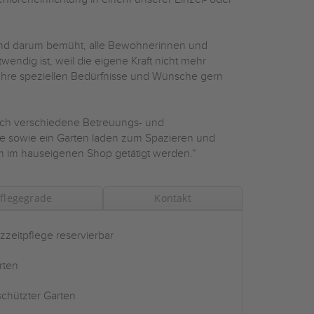
sind darum bemüht, alle Bewohnerinnen und
twendig ist, weil die eigene Kraft nicht mehr
uf Ihre speziellen Bedürfnisse und Wünsche gern
rch verschiedene Betreuungs- und
se sowie ein Garten laden zum Spazieren und
m im hauseigenen Shop getätigt werden.“
flegegrade
Kontakt
zzeitpflege reservierbar
rten
chützter Garten