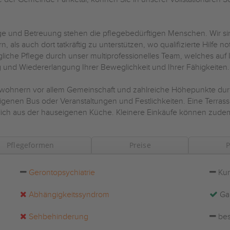
ege und Betreuung stehen die pflegebedürftigen Menschen. Wir 
 als auch dort tatkräftig zu unterstützen, wo qualifizierte Hilfe no
orgliche Pflege durch unser multiprofessionelles Team, welches a
ng und Wiedererlangung Ihrer Beweglichkeit und Ihrer Fähigkeiten.
Bewohnern vor allem Gemeinschaft und zahlreiche Höhepunkte du
genen Bus oder Veranstaltungen und Festlichkeiten. Eine Terras
lich aus der hauseigenen Küche. Kleinere Einkäufe können zude
Pflegeformen
Preise
P
Gerontopsychiatrie
Kur
Abhängigkeitssyndrom
Ga
Sehbehinderung
bes