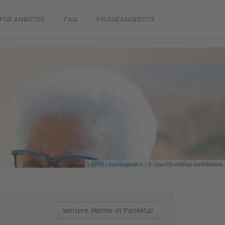
FÜR ANBIETER
FAQ
PFLEGEANGEBOTE
Leaflet
|
meetingswitch
| ©
OpenStreetMap
contributors
weitere Heime in Panketal