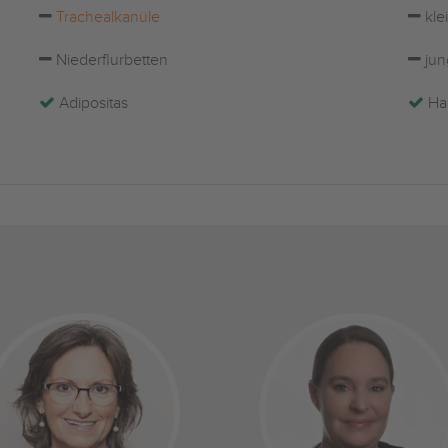
Trachealkanüle
kle
Niederflurbetten
jun
Adipositas
Hau