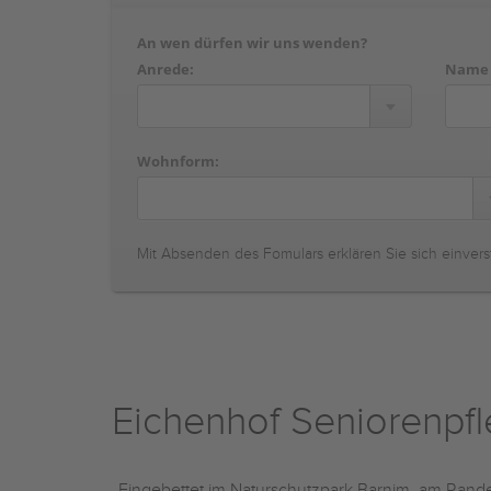
An wen dürfen wir uns wenden?
Anrede:
Name
Wohnform:
Mit Absenden des Fomulars erklären Sie sich einvers
Eichenhof Seniorenpf
„Eingebettet im Naturschutzpark Barnim, am Rande