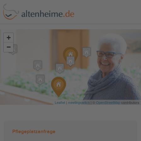
?>
+
−
Leaflet
|
meetingswitch
| ©
OpenStreetMap
contributors
Pflegeplatzanfrage