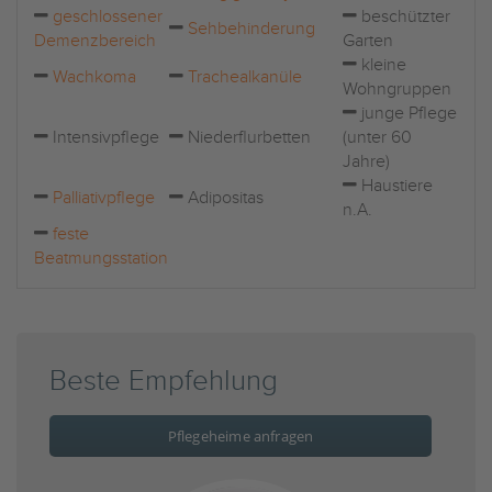
geschlossener
beschützter
Sehbehinderung
Demenzbereich
Garten
kleine
Wachkoma
Trachealkanüle
Wohngruppen
junge Pflege
Intensivpflege
Niederflurbetten
(unter 60
Jahre)
Haustiere
Palliativpflege
Adipositas
n.A.
feste
Beatmungsstation
Beste Empfehlung
Pflegeheime anfragen