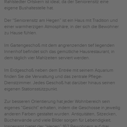
Rahlstedter Ortskern ist ideal, da der Seniorensitz eine
eigene Bushaltestelle hat.
Der “Seniorensitz am Hegen” ist ein Haus mit Tradition und
einer warmherzigen Atmosphäre, in der sich die Bewohner
zu Hause fühlen.
Im Gartengeschoß mit dem angrenzenden tief liegenden
Innenhof befindet sich das gemütliche Hausrestaurant, in
dem täglich vier Mahlzeiten serviert werden.
Im Erdgeschoß neben dem Entrée mit seinem Aquarium
finden Sie die Verwaltung und das zentrale Pflege-
Dienstzimmer. Jedes Geschoß hat darüber hinaus seinen
eigenen Stationsstützpunkt.
Zur besseren Orientierung hat jeder Wohnbereich sein
eigenes “Gesicht” erhalten, indem die Geschosse in jeweilig
anderen Farben gestaltet wurden. Antiquitäten, Sitzecken,
Bücherwände und viele Bilder sorgen für Lebendigkeit.
Insgesamt bietet der “Hegen” 162 Bewohnern auf drei