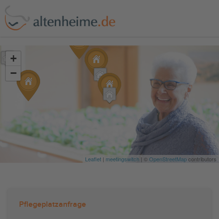
?>
+
−
Leaflet
|
meetingswitch
| ©
OpenStreetMap
contributors
Pflegeplatzanfrage