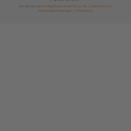
Ein Service der
ProAgeMedia GmbH & Co. KG
|
Datenschutz
|
Nutzungsbedingungen
|
Impressum