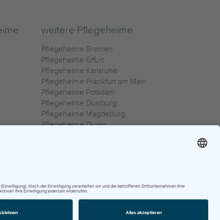
eime
weitere Pflegeheime
Pflegeheime Bremen
Pflegeheime Erfurt
Pflegeheime Karlsruhe
Pflegeheime Frankfurt am Main
Pflegeheime Potsdam
Pflegeheime Duisburg
Pflegeheime Magdeburg
Pflegeheime Düren
Pflegeheime Ulm
Pflegeheime Osnabrück
0800 800 666 0