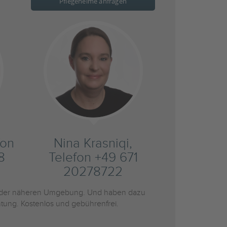
Pflegeheime anfragen
fon
Nina Krasniqi,
8
Telefon +49 671
20278722
der näheren Umgebung. Und haben dazu
htung. Kostenlos und gebührenfrei.