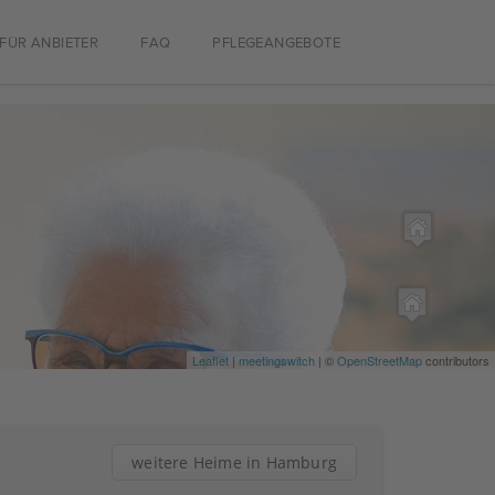
FÜR ANBIETER
FAQ
PFLEGEANGEBOTE
Leaflet
|
meetingswitch
| ©
OpenStreetMap
contributors
weitere Heime in Hamburg