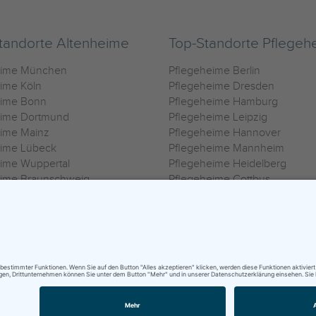
tandorte Altenheime
Top-Standorte Pflegeh
eime München
Pflegeheime Berlin
ime Köln
Pflegeheime Dresden
eime Bonn
Pflegeheime Hamburg
eime Dortmund
Pflegeheime Leipzig
eime Mainz
Pflegeheime Hannover
eime Lübeck
Pflegeheime Mannheim
ime Wuppertal
Pflegeheime Heidelberg
eime Braunschweig
Pflegeheime Cottbus
eime Oldenburg
Pflegeheime Göttingen
ime Heilbronn
Pflegeheime Kassel
ungsbedingungen
|
Impressum