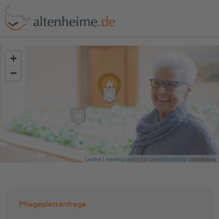
?>
+
−
Leaflet
|
meetingswitch
| ©
OpenStreetMap
contributors
Pflegeplatzanfrage