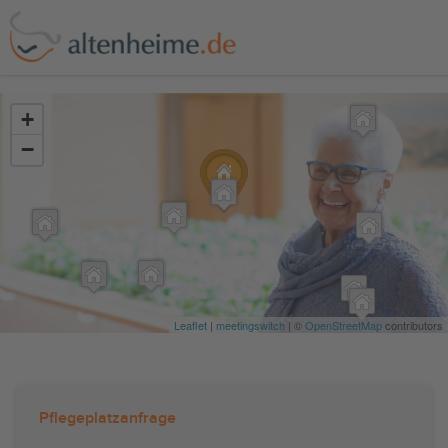
?>
+
−
Leaflet
|
meetingswitch
| ©
OpenStreetMap
contributors
Pflegeplatzanfrage