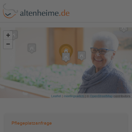
?>
+
−
Leaflet
|
meetingswitch
| ©
OpenStreetMap
contributors
Pflegeplatzanfrage