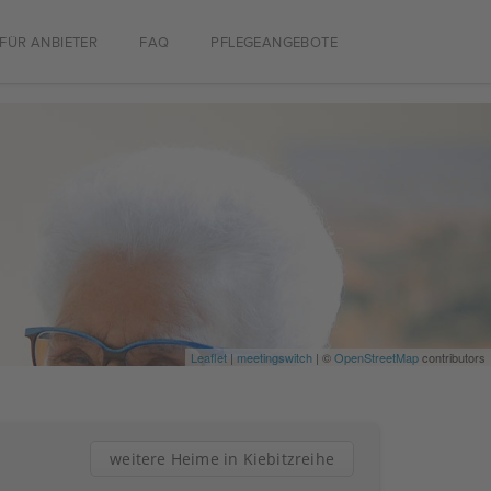
FÜR ANBIETER
FAQ
PFLEGEANGEBOTE
Leaflet
|
meetingswitch
| ©
OpenStreetMap
contributors
weitere Heime in Kiebitzreihe