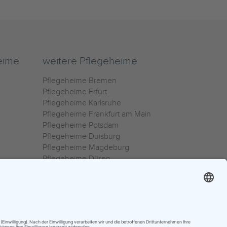
eime
weitere Pflegeheime
Pflegeheime Bremen
Pflegeheime Erfurt
Pflegeheime Karlsruhe
Pflegeheime Frankfurt am Main
Pflegeheime Potsdam
Pflegeheime Duisburg
Pflegeheime Magdeburg
Pflegeheime Düren
Pflegeheime Ulm
Pflegeheime Osnabrück