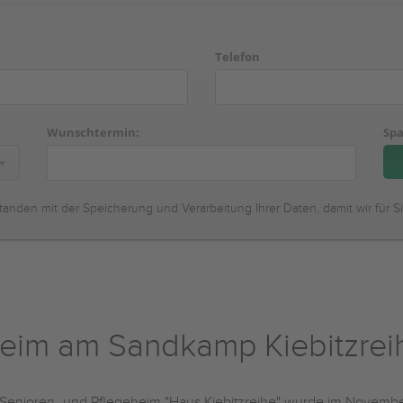
Telefon
Wunschtermin:
Spa
tanden mit der Speicherung und Verarbeitung Ihrer Daten, damit wir für S
heim am Sandkamp Kiebitzrei
Senioren- und Pflegeheim "Haus Kiebitzreihe" wurde im Novemb