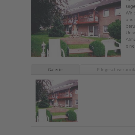
sage
Wir 
uns 
berü
Unse
Atmo
eine
Galerie
Pflegeschwerpunk