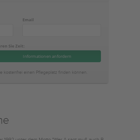
Email
ren Sie Zeit:
ie kostenfrei einen Pflegeplatz finden können.
he
er 1992 unter dem Motto "Wer A sagt muß auch B