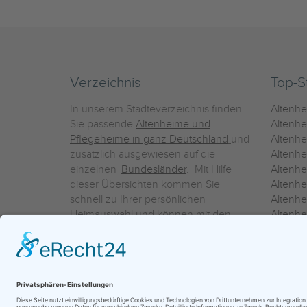
Verzeichnis
Top-S
In unserem Städteverzeichnis finden
Altenh
Sie passende
Altenheime und
Altenhe
Pflegeheime in ganz Deutschland
und
Altenh
zusätzlich ausgewiesen auf die
Altenh
einzelnen
Bundesländer
. Mit Hilfe
Altenh
dieser Übersichten kommen Sie
Altenh
schnell zu Ihrer persönlichen
Altenhe
Heimauswahl und können mit den
Altenh
Detailinformationen über die
Altenh
einzelnen Häuser Leistungsvergleiche
Altenhe
vornehmen.