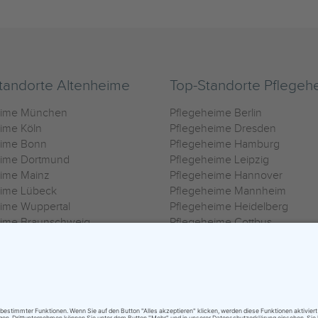
tandorte Altenheime
Top-Standorte Pflegeh
eime München
Pflegeheime Berlin
ime Köln
Pflegeheime Dresden
eime Bonn
Pflegeheime Hamburg
eime Dortmund
Pflegeheime Leipzig
eime Mainz
Pflegeheime Hannover
eime Lübeck
Pflegeheime Mannheim
ime Wuppertal
Pflegeheime Heidelberg
eime Braunschweig
Pflegeheime Cottbus
eime Oldenburg
Pflegeheime Göttingen
ime Heilbronn
Pflegeheime Kassel