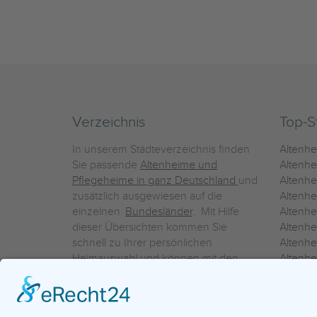
Verzeichnis
Top-S
In unserem Städteverzeichnis finden
Altenh
Sie passende
Altenheime und
Altenhe
Pflegeheime in ganz Deutschland
und
Altenh
zusätzlich ausgewiesen auf die
Altenh
einzelnen
Bundesländer
. Mit Hilfe
Altenh
dieser Übersichten kommen Sie
Altenh
schnell zu Ihrer persönlichen
Altenhe
Heimauswahl und können mit den
Altenh
Detailinformationen über die
Altenh
einzelnen Häuser Leistungsvergleiche
Altenhe
vornehmen.