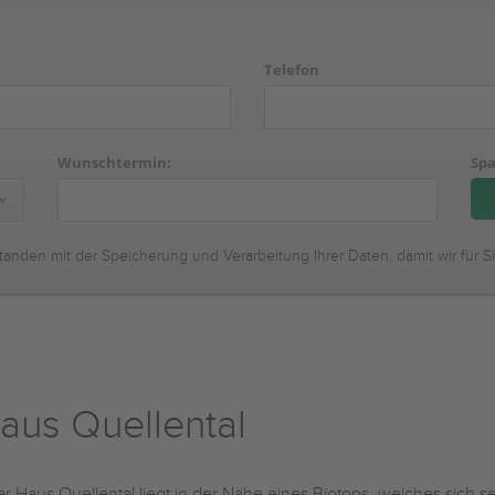
Telefon
Wunschtermin:
Spa
tanden mit der Speicherung und Verarbeitung Ihrer Daten, damit wir für S
aus Quellental
r Haus Quellental liegt in der Nähe eines Biotops, welches sich s