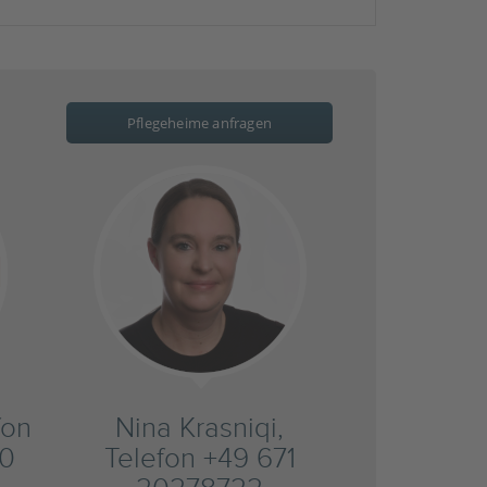
Pflegeheime anfragen
fon
Nina Krasniqi,
20
Telefon +49 671