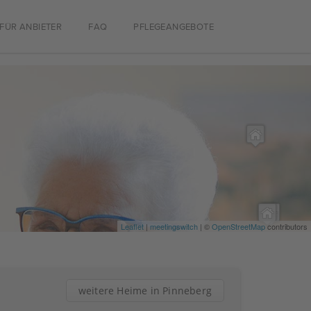
FÜR ANBIETER
FAQ
PFLEGEANGEBOTE
Leaflet
|
meetingswitch
| ©
OpenStreetMap
contributors
weitere Heime in Pinneberg