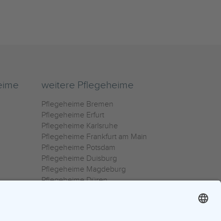
eime
weitere Pflegeheime
Pflegeheime Bremen
Pflegeheime Erfurt
Pflegeheime Karlsruhe
Pflegeheime Frankfurt am Main
Pflegeheime Potsdam
Pflegeheime Duisburg
Pflegeheime Magdeburg
Pflegeheime Düren
Pflegeheime Ulm
Pflegeheime Osnabrück