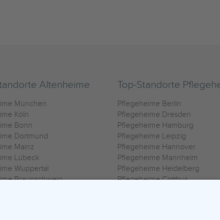
tandorte Altenheime
Top-Standorte Pflegeh
eime München
Pflegeheime Berlin
ime Köln
Pflegeheime Dresden
eime Bonn
Pflegeheime Hamburg
eime Dortmund
Pflegeheime Leipzig
eime Mainz
Pflegeheime Hannover
eime Lübeck
Pflegeheime Mannheim
ime Wuppertal
Pflegeheime Heidelberg
eime Braunschweig
Pflegeheime Cottbus
eime Oldenburg
Pflegeheime Göttingen
ime Heilbronn
Pflegeheime Kassel