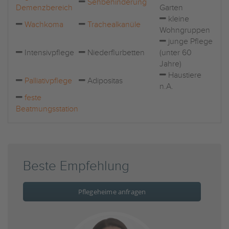
Sehbehinderung
Demenzbereich
Garten
kleine
Wachkoma
Trachealkanüle
Wohngruppen
junge Pflege
Intensivpflege
Niederflurbetten
(unter 60
Jahre)
Haustiere
Palliativpflege
Adipositas
n.A.
feste
Beatmungsstation
Beste Empfehlung
Pflegeheime anfragen