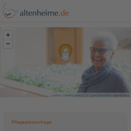
?>
+
−
Leaflet
|
meetingswitch
| ©
OpenStreetMap
contributors
Pflegeplatzanfrage