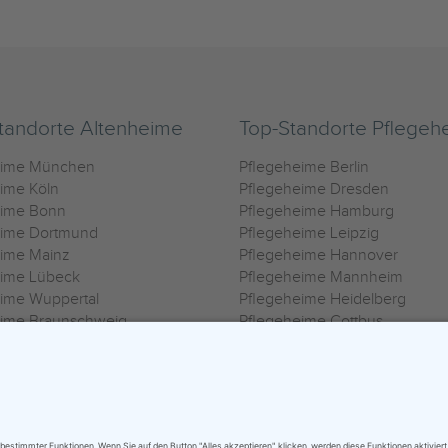
tandorte Altenheime
Top-Standorte Pflegeh
eime München
Pflegeheime Berlin
ime Köln
Pflegeheime Dresden
eime Bonn
Pflegeheime Hamburg
eime Dortmund
Pflegeheime Leipzig
eime Mainz
Pflegeheime Hannover
eime Lübeck
Pflegeheime Mannheim
ime Wuppertal
Pflegeheime Heidelberg
eime Braunschweig
Pflegeheime Cottbus
eime Oldenburg
Pflegeheime Göttingen
ime Heilbronn
Pflegeheime Kassel