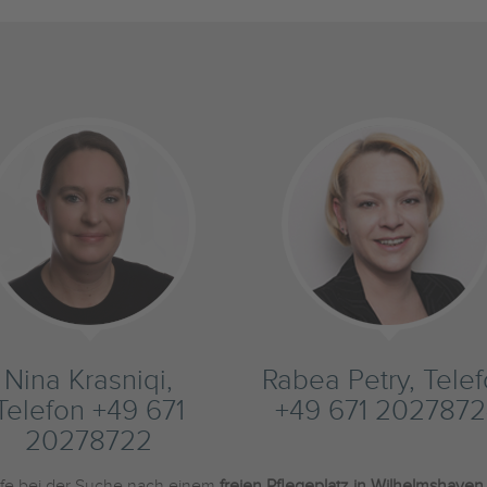
Nina Krasniqi,
Rabea Petry, Tele
Telefon +49 671
+49 671 2027872
20278722
ilfe bei der Suche nach einem
freien Pflegeplatz in Wilhelmshaven