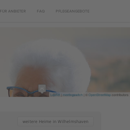
FÜR ANBIETER
FAQ
PFLEGEANGEBOTE
Leaflet
|
meetingswitch
| ©
OpenStreetMap
contributors
weitere Heime in Wilhelmshaven