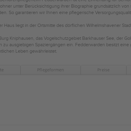
hner unter Berücksichtigung ihrer Biographie grundsätzlich von s
en. So garantieren wir Ihnen eine pflegerische Versorgungsquali
r Haus liegt in der Ortsmitte des dörflichen Wilhelmshavener Sta
Burg Kniphausen, das Vogelschutzgebiet Barkhauser See, der Gol
n zu ausgiebigen Spaziergängen ein. Fedderwarden besitzt eine gu
ntlichen Leben gewährleistet.
te
Pflegeformen
Preise