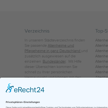
Verzeichnis
Top-S
In unserem Städteverzeichnis finden
Altenh
Sie passende
Altenheime und
Altenhe
Pflegeheime in ganz Deutschland
und
Altenh
zusätzlich ausgewiesen auf die
Altenh
einzelnen
Bundesländer
. Mit Hilfe
Altenh
dieser Übersichten kommen Sie
Altenh
schnell zu Ihrer persönlichen
Altenhe
Heimauswahl und können mit den
Altenh
Detailinformationen über die
Altenh
einzelnen Häuser Leistungsvergleiche
Altenhe
vornehmen.