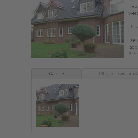
Bewo
werd
Unse
Die 
lade
öffe
Galerie
Pflegeschwerpunk