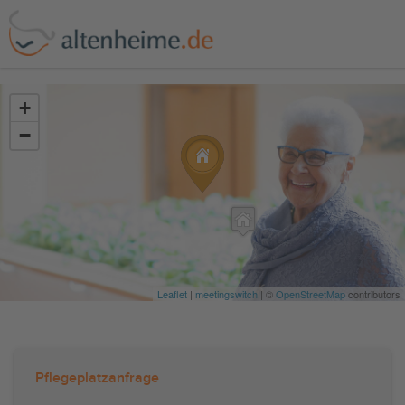
?>
+
−
Leaflet
|
meetingswitch
| ©
OpenStreetMap
contributors
Pflegeplatzanfrage