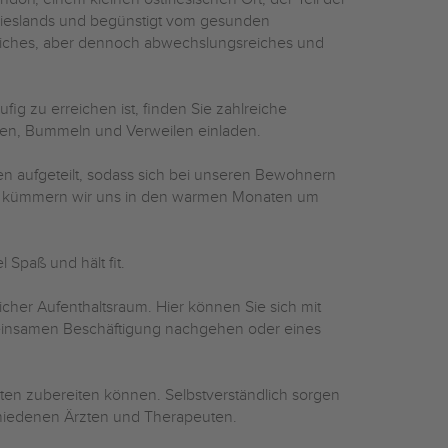
frieslands und begünstigt vom gesunden
liches, aber dennoch abwechslungsreiches und
ig zu erreichen ist, finden Sie zahlreiche
hen, Bummeln und Verweilen einladen.
n aufgeteilt, sodass sich bei unseren Bewohnern
insam kümmern wir uns in den warmen Monaten um
 Spaß und hält fit.
cher Aufenthaltsraum. Hier können Sie sich mit
insamen Beschäftigung nachgehen oder eines
ten zubereiten können. Selbstverständlich sorgen
schiedenen Ärzten und Therapeuten.