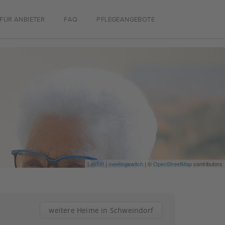
FÜR ANBIETER
FAQ
PFLEGEANGEBOTE
Leaflet
|
meetingswitch
| ©
OpenStreetMap
contributors
weitere Heime in Schweindorf