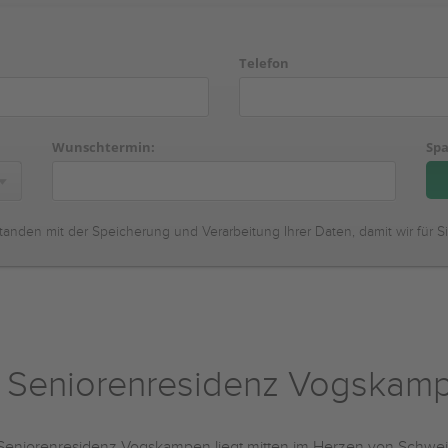
Telefon
Wunschtermin:
Spa
tanden mit der Speicherung und Verarbeitung Ihrer Daten, damit wir für S
e Seniorenresidenz Vogskam
Seniorenresidenz Vogskampen liegt mitten im Herzen von Schweindo