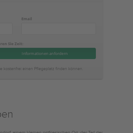
Email
ren Sie Zeit:
ie kostenfrei einen Pflegeplatz finden können.
pen
rf, einem kleinen ostfriesischen Ort, der Teil der