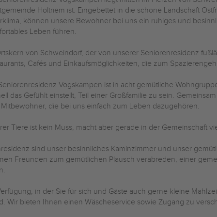
gemeinde Holtriem ist. Eingebettet in die schöne Landschaft Ost
klima, können unsere Bewohner bei uns ein ruhiges und besinn
ortables Leben führen.
rtskern von Schweindorf, der von unserer Seniorenresidenz fußläuf
aurants, Cafés und Einkaufsmöglichkeiten, die zum Spazierenge
Seniorenresidenz Vogskampen ist in acht gemütliche Wohngruppe
ell das Gefühlt einstellt, Teil einer Großfamilie zu sein. Geme
n Mitbewohner, die bei uns einfach zum Leben dazugehören.
 Tiere ist kein Muss, macht aber gerade in der Gemeinschaft viel
nresidenz sind unser besinnliches Kaminzimmer und unser gemütli
nen Freunden zum gemütlichen Plausch verabreden, einer geme
n.
rfügung, in der Sie für sich und Gäste auch gerne kleine Mahlzei
wird. Wir bieten Ihnen einen Wäscheservice sowie Zugang zu ver