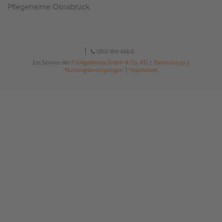
Pflegeheime Osnabrück
0800 800 666 0
Ein Service der
ProAgeMedia GmbH & Co. KG
|
Datenschutz
|
Nutzungsbedingungen
|
Impressum