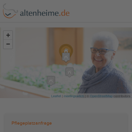
?>
+
−
Leaflet
|
meetingswitch
| ©
OpenStreetMap
contributors
Pflegeplatzanfrage