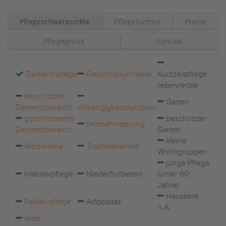
Pflegeschwerpunkte
Pflegeformen
Preise
Pflegegrade
Kontakt
Demenzpflege
Gerontopsychiatrie
Kurzzeitpflege
reservierbar
beschützter
Garten
Demenzbereich
Abhängigkeitssyndrom
geschlossener
beschützter
Sehbehinderung
Demenzbereich
Garten
kleine
Wachkoma
Trachealkanüle
Wohngruppen
junge Pflege
Intensivpflege
Niederflurbetten
(unter 60
Jahre)
Haustiere
Palliativpflege
Adipositas
n.A.
feste