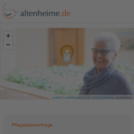
?>
+
−
Leaflet
|
meetingswitch
| ©
OpenStreetMap
contributors
Pflegeplatzanfrage