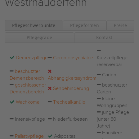
Westrhauderfehn
Pflegeschwerpunkte
Pflegeformen
Preise
Pflegegrade
Kontakt
Demenzpflege
Gerontopsychiatrie
Kurzzeitpflege
reservierbar
beschützter
Garten
Demenzbereich
Abhängigkeitssyndrom
geschlossener
beschützter
Sehbehinderung
Demenzbereich
Garten
kleine
Wachkoma
Trachealkanüle
Wohngruppen
junge Pflege
Intensivpflege
Niederflurbetten
(unter 60
Jahre)
Haustiere
Palliativpflege
Adipositas