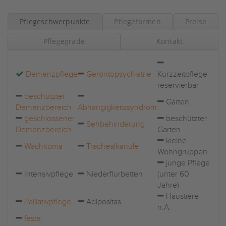
Pflegeschwerpunkte
Pflegeformen
Preise
Pflegegrade
Kontakt
Demenzpflege
Gerontopsychiatrie
Kurzzeitpflege
reservierbar
beschützter
Garten
Demenzbereich
Abhängigkeitssyndrom
geschlossener
beschützter
Sehbehinderung
Demenzbereich
Garten
kleine
Wachkoma
Trachealkanüle
Wohngruppen
junge Pflege
Intensivpflege
Niederflurbetten
(unter 60
Jahre)
Haustiere
Palliativpflege
Adipositas
n.A.
feste