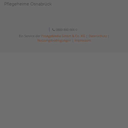
Pflegeheime Osnabrück
0800 800 666 0
Ein Service der
ProAgeMedia GmbH & Co. KG
|
Datenschutz
|
Nutzungsbedingungen
|
Impressum