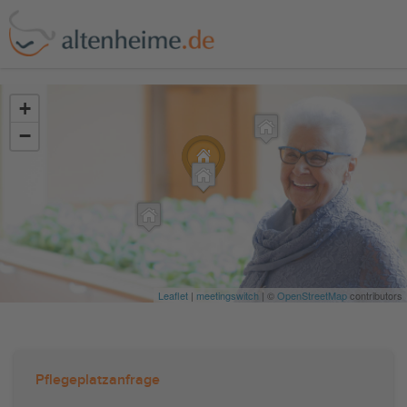
?>
+
−
Leaflet
|
meetingswitch
| ©
OpenStreetMap
contributors
Pflegeplatzanfrage