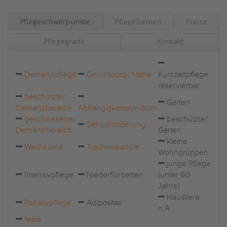
Pflegeschwerpunkte
Pflegeformen
Preise
Pflegegrade
Kontakt
Demenzpflege
Gerontopsychiatrie
Kurzzeitpflege
reservierbar
beschützter
Garten
Demenzbereich
Abhängigkeitssyndrom
geschlossener
beschützter
Sehbehinderung
Demenzbereich
Garten
kleine
Wachkoma
Trachealkanüle
Wohngruppen
junge Pflege
Intensivpflege
Niederflurbetten
(unter 60
Jahre)
Haustiere
Palliativpflege
Adipositas
n.A.
feste