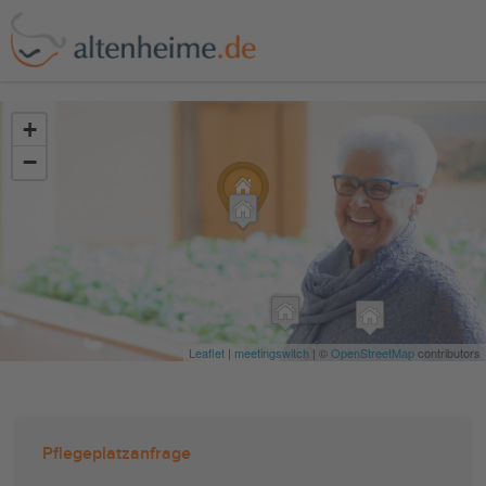
?>
+
−
Leaflet
|
meetingswitch
| ©
OpenStreetMap
contributors
Pflegeplatzanfrage