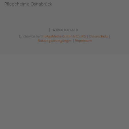
Pflegeheime Osnabrück
0800 800 666 0
Ein Service der
ProAgeMedia GmbH & Co. KG
|
Datenschutz
|
Nutzungsbedingungen
|
Impressum