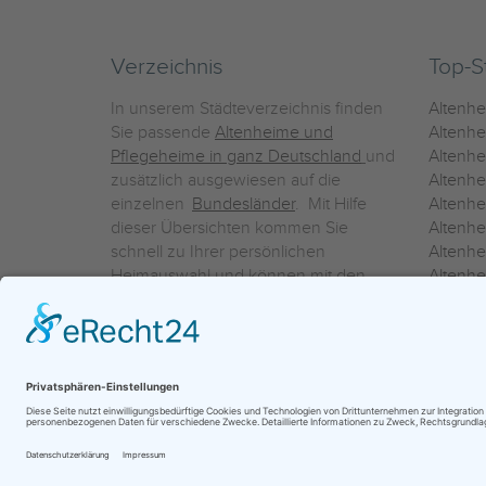
Verzeichnis
Top-S
In unserem Städteverzeichnis finden
Altenh
Sie passende
Altenheime und
Altenhe
Pflegeheime in ganz Deutschland
und
Altenh
zusätzlich ausgewiesen auf die
Altenh
einzelnen
Bundesländer
. Mit Hilfe
Altenh
dieser Übersichten kommen Sie
Altenh
schnell zu Ihrer persönlichen
Altenhe
Heimauswahl und können mit den
Altenh
Detailinformationen über die
Altenh
einzelnen Häuser Leistungsvergleiche
Altenhe
vornehmen.
Ein Service der
ProAgeMedia GmbH & Co. KG
|
Datenschutz
|
Nutz