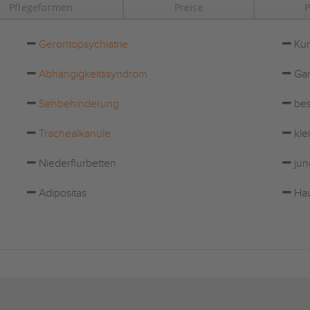
Pflegeformen
Preise
P
Gerontopsychiatrie
Kur
Abhängigkeitssyndrom
Gar
Sehbehinderung
bes
Trachealkanüle
kle
Niederflurbetten
jun
Adipositas
Hau