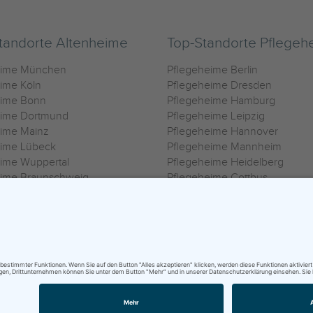
tandorte Altenheime
Top-Standorte Pflegeh
eime München
Pflegeheime Berlin
ime Köln
Pflegeheime Dresden
eime Bonn
Pflegeheime Hamburg
eime Dortmund
Pflegeheime Leipzig
eime Mainz
Pflegeheime Hannover
eime Lübeck
Pflegeheime Mannheim
ime Wuppertal
Pflegeheime Heidelberg
eime Braunschweig
Pflegeheime Cottbus
eime Oldenburg
Pflegeheime Göttingen
ime Heilbronn
Pflegeheime Kassel
ungsbedingungen
|
Impressum