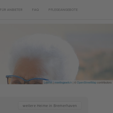
FÜR ANBIETER
FAQ
PFLEGEANGEBOTE
Leaflet
|
meetingswitch
| ©
OpenStreetMap
contributors
weitere Heime in Bremerhaven