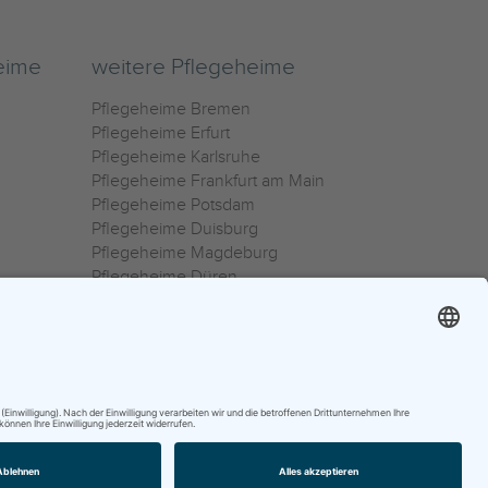
eime
weitere Pflegeheime
Pflegeheime Bremen
Pflegeheime Erfurt
Pflegeheime Karlsruhe
Pflegeheime Frankfurt am Main
Pflegeheime Potsdam
Pflegeheime Duisburg
Pflegeheime Magdeburg
Pflegeheime Düren
Pflegeheime Ulm
Pflegeheime Osnabrück
0800 800 666 0