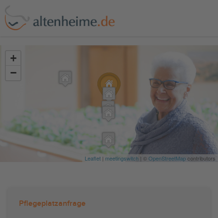
?>
+
−
Leaflet
|
meetingswitch
| ©
OpenStreetMap
contributors
Pflegeplatzanfrage