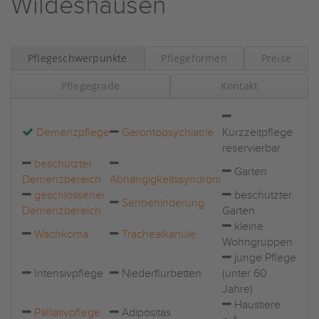
Wildeshausen
Pflegeschwerpunkte
Pflegeformen
Preise
Pflegegrade
Kontakt
Demenzpflege
Gerontopsychiatrie
Kurzzeitpflege
reservierbar
beschützter
Garten
Demenzbereich
Abhängigkeitssyndrom
geschlossener
beschützter
Sehbehinderung
Demenzbereich
Garten
kleine
Wachkoma
Trachealkanüle
Wohngruppen
junge Pflege
Intensivpflege
Niederflurbetten
(unter 60
Jahre)
Haustiere
Palliativpflege
Adipositas