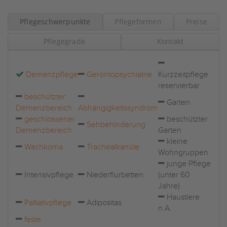
Pflegeschwerpunkte
Pflegeformen
Preise
Pflegegrade
Kontakt
Demenzpflege
Gerontopsychiatrie
Kurzzeitpflege
reservierbar
beschützter
Garten
Demenzbereich
Abhängigkeitssyndrom
geschlossener
beschützter
Sehbehinderung
Demenzbereich
Garten
kleine
Wachkoma
Trachealkanüle
Wohngruppen
junge Pflege
Intensivpflege
Niederflurbetten
(unter 60
Jahre)
Haustiere
Palliativpflege
Adipositas
n.A.
feste