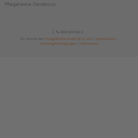
Pflegeheime Osnabrück
0800 800 666 0
Ein Service der
ProAgeMedia GmbH & Co. KG
|
Datenschutz
|
Nutzungsbedingungen
|
Impressum