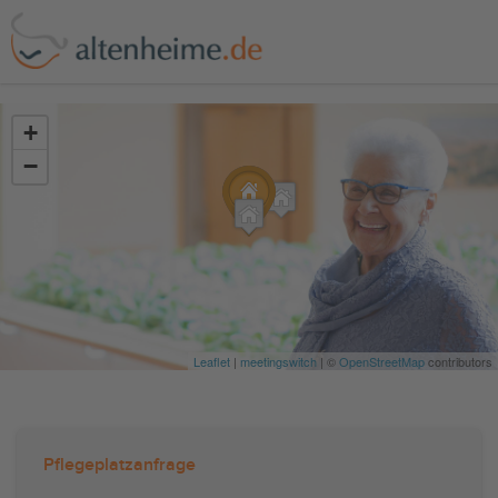
?>
+
−
Leaflet
|
meetingswitch
| ©
OpenStreetMap
contributors
Pflegeplatzanfrage