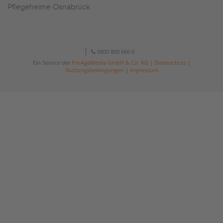
Pflegeheime Osnabrück
0800 800 666 0
Ein Service der
ProAgeMedia GmbH & Co. KG
|
Datenschutz
|
Nutzungsbedingungen
|
Impressum