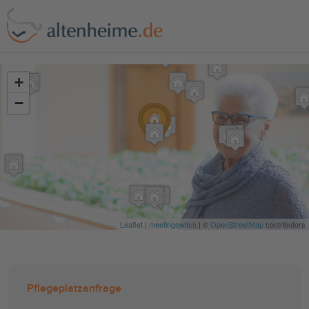
?>
+
−
Leaflet
|
meetingswitch
| ©
OpenStreetMap
contributors
Pflegeplatzanfrage