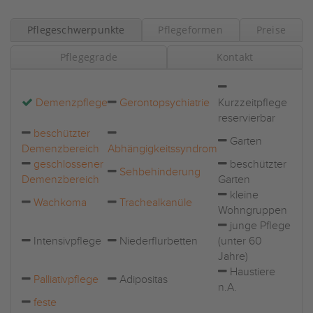
Pflegeschwerpunkte
Pflegeformen
Preise
Pflegegrade
Kontakt
Demenzpflege
Gerontopsychiatrie
Kurzzeitpflege
reservierbar
beschützter
Garten
Demenzbereich
Abhängigkeitssyndrom
geschlossener
beschützter
Sehbehinderung
Demenzbereich
Garten
kleine
Wachkoma
Trachealkanüle
Wohngruppen
junge Pflege
Intensivpflege
Niederflurbetten
(unter 60
Jahre)
Haustiere
Palliativpflege
Adipositas
n.A.
feste