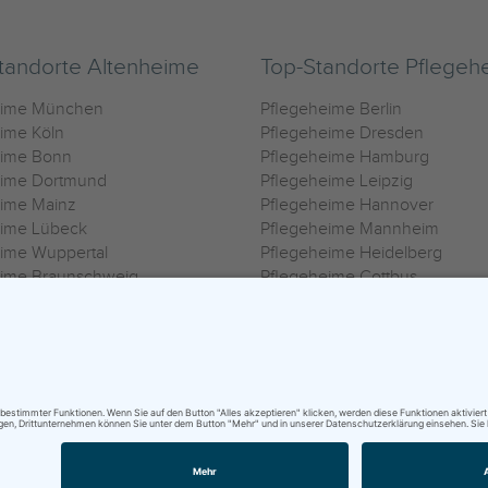
tandorte Altenheime
Top-Standorte Pflegeh
eime München
Pflegeheime Berlin
ime Köln
Pflegeheime Dresden
eime Bonn
Pflegeheime Hamburg
eime Dortmund
Pflegeheime Leipzig
eime Mainz
Pflegeheime Hannover
eime Lübeck
Pflegeheime Mannheim
ime Wuppertal
Pflegeheime Heidelberg
eime Braunschweig
Pflegeheime Cottbus
eime Oldenburg
Pflegeheime Göttingen
ime Heilbronn
Pflegeheime Kassel
ungsbedingungen
|
Impressum