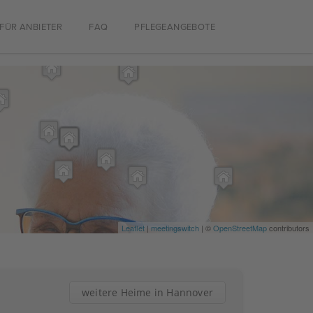
FÜR ANBIETER
FAQ
PFLEGEANGEBOTE
Leaflet
|
meetingswitch
| ©
OpenStreetMap
contributors
weitere Heime in Hannover