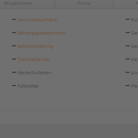
Pflegeformen
Preise
P
Gerontopsychiatrie
Kur
Abhängigkeitssyndrom
Gar
Sehbehinderung
bes
Trachealkanüle
kle
Niederflurbetten
jun
Adipositas
Hau