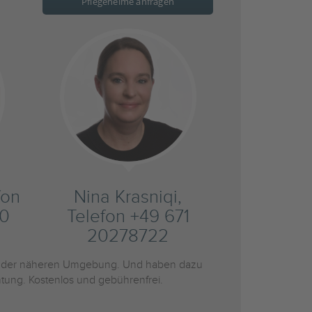
Pflegeheime anfragen
fon
Nina Krasniqi,
20
Telefon +49 671
20278722
 der näheren Umgebung. Und haben dazu
htung. Kostenlos und gebührenfrei.