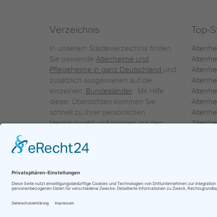
Verzeichnis
Top-S
In unserem Städteverzeichnis finden
Altenh
Sie passende
Altenheime und
Altenhe
Pflegeheime in ganz Deutschland
und
Altenh
zusätzlich ausgewiesen auf die
Altenh
einzelnen
Bundesländer
. Mit Hilfe
Altenh
dieser Übersichten kommen Sie
Altenh
schnell zu Ihrer persönlichen
Altenhe
Heimauswahl und können mit den
Altenh
Detailinformationen über die
Altenh
einzelnen Häuser Leistungsvergleiche
Altenhe
vornehmen.
Ein Service der
ProAgeMedia GmbH & Co. KG
|
Datenschutz
|
Nutz