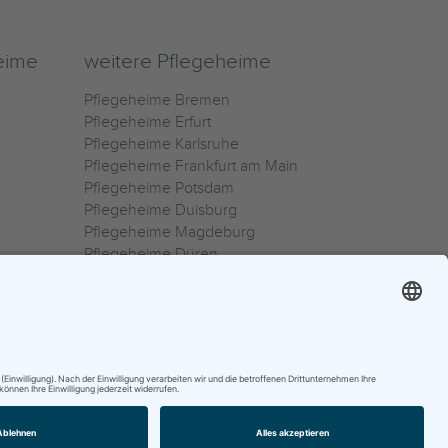
eime
weitere Pflegeheime
Pflegeheime Bremen
Pflegeheime Erfurt
Pflegeheime Karlsruhe
Pflegeheime Frankfurt am Main
Pflegeheime Potsdam
Pflegeheime Duisburg
Pflegeheime Magdeburg
Pflegeheime Düren
Pflegeheime Ulm
Pflegeheime Osnabrück
0800 800 666 0