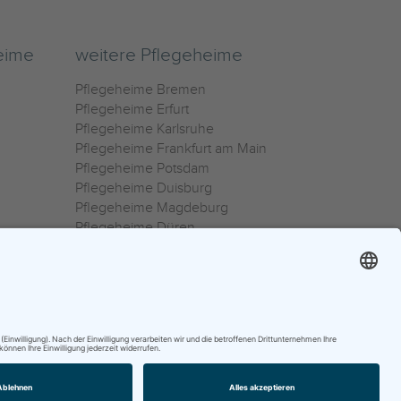
eime
weitere Pflegeheime
Pflegeheime Bremen
Pflegeheime Erfurt
Pflegeheime Karlsruhe
Pflegeheime Frankfurt am Main
Pflegeheime Potsdam
Pflegeheime Duisburg
Pflegeheime Magdeburg
Pflegeheime Düren
Pflegeheime Ulm
Pflegeheime Osnabrück
0800 800 666 0