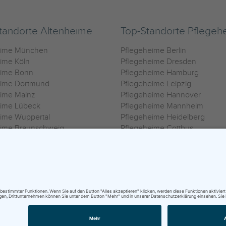
tandorte Altenheime
Top-Standorte Pflegeh
eime München
Pflegeheime Berlin
ime Köln
Pflegeheime Dresden
eime Bonn
Pflegeheime Hamburg
eime Dortmund
Pflegeheime Leipzig
eime Mainz
Pflegeheime Hannover
eime Lübeck
Pflegeheime Mannheim
ime Wuppertal
Pflegeheime Heidelberg
eime Braunschweig
Pflegeheime Cottbus
eime Oldenburg
Pflegeheime Göttingen
ime Heilbronn
Pflegeheime Kassel
ungsbedingungen
|
Impressum