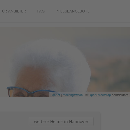
FÜR ANBIETER
FAQ
PFLEGEANGEBOTE
Leaflet
|
meetingswitch
| ©
OpenStreetMap
contributors
weitere Heime in Hannover