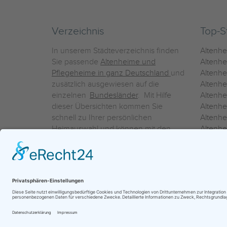
Verzeichnis
Top-S
In unserem Städteverzeichnis finden
Altenh
Sie passende
Altenheime und
Altenhe
Pflegeheime in ganz Deutschland
und
Altenh
zusätzlich ausgewiesen auf die
Altenh
einzelnen
Bundesländer
. Mit Hilfe
Altenh
dieser Übersichten kommen Sie
Altenh
schnell zu Ihrer persönlichen
Altenhe
Heimauswahl und können mit den
Altenh
Detailinformationen über die
Altenh
einzelnen Häuser Leistungsvergleiche
Altenhe
vornehmen.
Ein Service der
ProAgeMedia GmbH & Co. KG
|
Datenschutz
|
Nutz