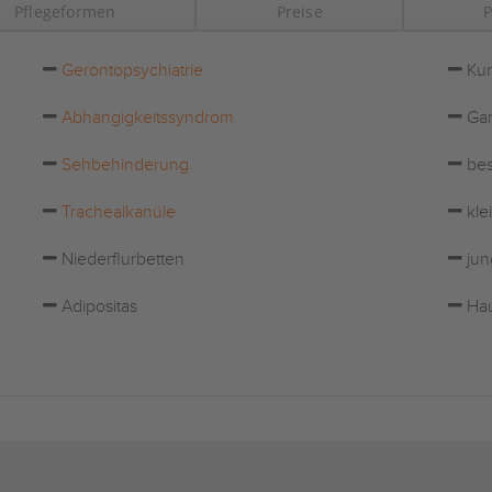
Pflegeformen
Preise
P
Gerontopsychiatrie
Kur
Abhängigkeitssyndrom
Gar
Sehbehinderung
bes
Trachealkanüle
kle
Niederflurbetten
jun
Adipositas
Hau