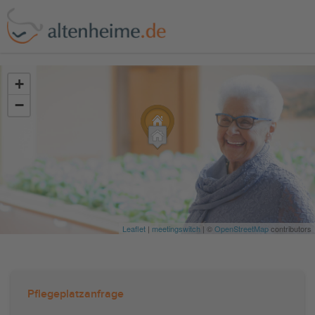
?>
+
−
Leaflet
|
meetingswitch
| ©
OpenStreetMap
contributors
Pflegeplatzanfrage