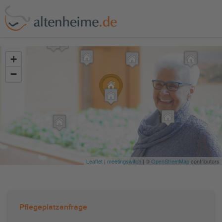
?>
+
−
Leaflet
|
meetingswitch
| ©
OpenStreetMap
contributors
Pflegeplatzanfrage