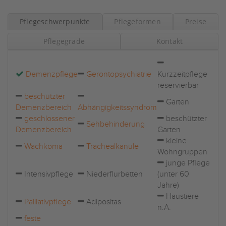
Pflegeschwerpunkte
Pflegeformen
Preise
Pflegegrade
Kontakt
Demenzpflege
Gerontopsychiatrie
Kurzzeitpflege
reservierbar
beschützter
Garten
Demenzbereich
Abhängigkeitssyndrom
geschlossener
beschützter
Sehbehinderung
Demenzbereich
Garten
kleine
Wachkoma
Trachealkanüle
Wohngruppen
junge Pflege
Intensivpflege
Niederflurbetten
(unter 60
Jahre)
Haustiere
Palliativpflege
Adipositas
n.A.
feste