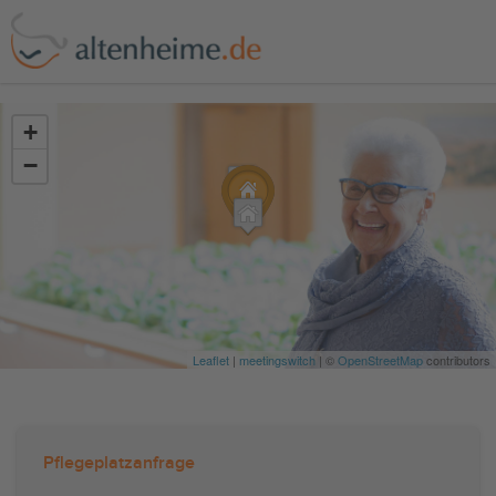
?>
+
−
Leaflet
|
meetingswitch
| ©
OpenStreetMap
contributors
Pflegeplatzanfrage