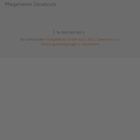
Pflegeheime Osnabrück
0800 800 666 0
Ein Service der
ProAgeMedia GmbH & Co. KG
|
Datenschutz
|
Nutzungsbedingungen
|
Impressum