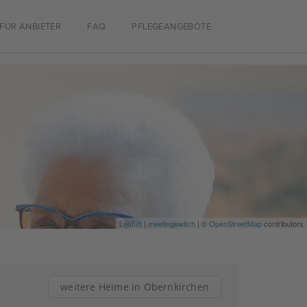
FÜR ANBIETER
FAQ
PFLEGEANGEBOTE
Leaflet
|
meetingswitch
| ©
OpenStreetMap
contributors
weitere Heime in Obernkirchen