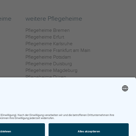
eime
weitere Pflegeheime
Pflegeheime Bremen
Pflegeheime Erfurt
Pflegeheime Karlsruhe
Pflegeheime Frankfurt am Main
Pflegeheime Potsdam
Pflegeheime Duisburg
Pflegeheime Magdeburg
Pflegeheime Düren
Pflegeheime Ulm
Pflegeheime Osnabrück
0800 800 666 0