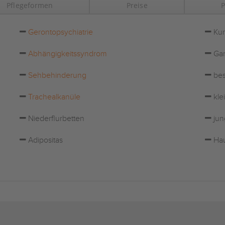
Pflegeformen
Preise
P
Gerontopsychiatrie
Kur
Abhängigkeitssyndrom
Gar
Sehbehinderung
bes
Trachealkanüle
kle
Niederflurbetten
jun
Adipositas
Hau