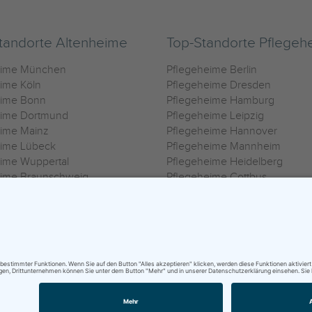
tandorte Altenheime
Top-Standorte Pflegeh
eime München
Pflegeheime Berlin
ime Köln
Pflegeheime Dresden
eime Bonn
Pflegeheime Hamburg
eime Dortmund
Pflegeheime Leipzig
eime Mainz
Pflegeheime Hannover
eime Lübeck
Pflegeheime Mannheim
ime Wuppertal
Pflegeheime Heidelberg
eime Braunschweig
Pflegeheime Cottbus
eime Oldenburg
Pflegeheime Göttingen
ime Heilbronn
Pflegeheime Kassel
ungsbedingungen
|
Impressum