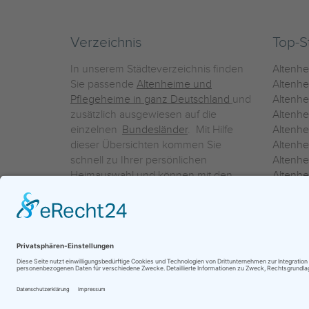
Verzeichnis
Top-S
In unserem Städteverzeichnis finden
Altenh
Sie passende
Altenheime und
Altenhe
Pflegeheime in ganz Deutschland
und
Altenh
zusätzlich ausgewiesen auf die
Altenh
einzelnen
Bundesländer
. Mit Hilfe
Altenh
dieser Übersichten kommen Sie
Altenh
schnell zu Ihrer persönlichen
Altenhe
Heimauswahl und können mit den
Altenh
Detailinformationen über die
Altenh
einzelnen Häuser Leistungsvergleiche
Altenhe
vornehmen.
Ein Service der
ProAgeMedia GmbH & Co. KG
|
Datenschutz
|
Nutz